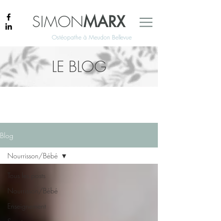
SIMON
MARX
Ostéopathe à Meudon Bellevue
LE BLOG
Blog
Nourrisson/Bébé
Tous les posts
Nourrisson/Bébé
Enseignement