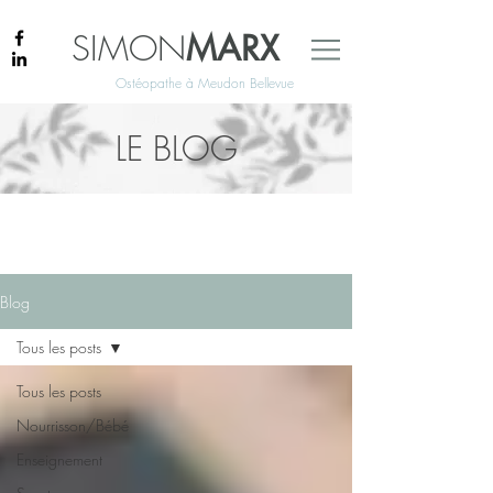
SIMON
MARX
Ostéopathe à Meudon Bellevue
LE BLOG
Blog
Tous les posts
Tous les posts
Nourrisson/Bébé
Enseignement