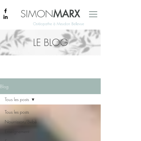
SIMON
MARX
Ostéopathe à Meudon Bellevue
LE BLOG
Blog
Tous les posts
Tous les posts
Nourrisson/Bébé
Enseignement