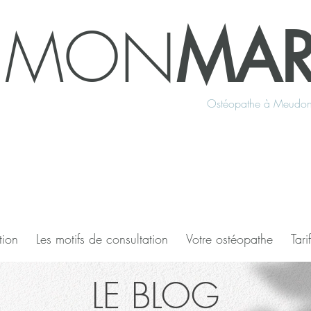
IMON
MAR
Ostéopathe à Meudon
tion
Les motifs de consultation
Votre ostéopathe
Tari
LE BLOG