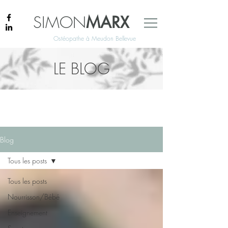
SIMON
MARX
Ostéopathe à Meudon Bellevue
LE BLOG
Blog
Tous les posts
Tous les posts
Nourrisson/Bébé
Enseignement