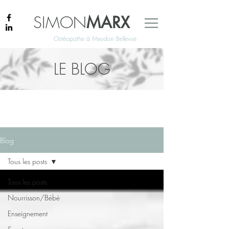
SIMON
MARX
Ostéopathe à Meudon Bellevue
LE BLOG
Blog
Tous les posts
Tous les posts
Nourrisson/Bébé
Enseignement